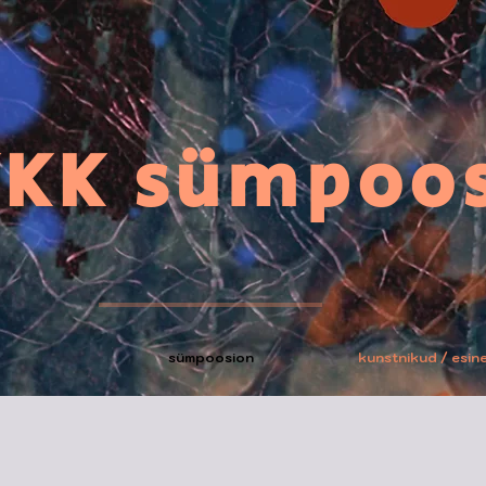
KK sümpoo
sümpoosion
kunstnikud / esin