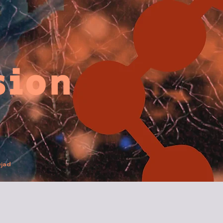
sion
ejad