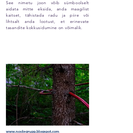
See nimetu joon võib sümboolselt
aidata mitte eksida, anda maagilist
kaitset, tähistada radu ja piire või
lihtsalt anda lootust, et erinevate
tasandite kokkusidumine on võimalik.
www.noolegrupp.blogspot.com