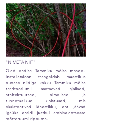
"NIMETA NIIT"
Oled endise Tammiku mõisa maadel.
Installatsioon traageldab maastikus
punase niidiga kokku Tammiku mõisa
territooriumil asetsevad ajalised,
arhitektuursed, olmelised ja
tunnetuslikud kihistused, mis
eksisteerivad lähestikku, ent jäävad
igaüks eraldi justkui ambivalentsesse
mõtteruumi rippuma.