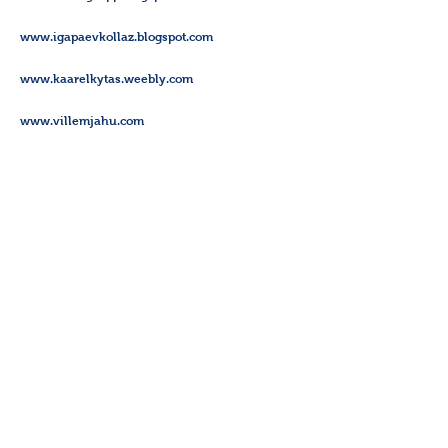
www.igapaevkollaz.blogspot.com
www.kaarelkytas.weebly.com
www.villemjahu.com