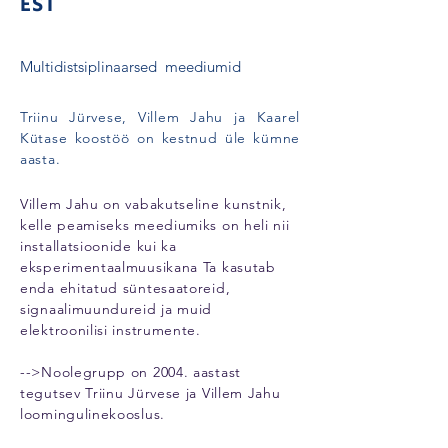
EST
Multidistsiplinaarsed meediumid
Triinu Jürvese, Villem Jahu ja Kaarel
Kütase koostöö on kestnud üle kümne
aasta.
Villem Jahu on vabakutseline kunstnik,
kelle peamiseks meediumiks on heli nii
installatsioonide kui ka
eksperimentaalmuusikana Ta kasutab
enda ehitatud süntesaatoreid,
signaalimuundureid ja muid
elektroonilisi instrumente.
-->Noolegrupp on 2004. aastast
tegutsev Triinu Jürvese ja Villem Jahu
loomingulinekooslus.