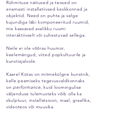
Rühmituse näitused ja teosed on
enamasti installatiivsed keskkonnad ja
objektid. Need on puhta ja selge
kujundiga läbi komponeeritud ruumid,
mis kaasavad avalikku ruumi
interaktiivselt või suhestuvad sellega.
Neile ei ole võõras huumor,
keelemängud, viited popkultuurile ja
kunstiajaloole.
Kaarel Kütas on mitmekülgne kunstnik,
kelle peamiseks tegevusvaldkonnaks
on
performance,
kuid loomingulise
väljenduse tulemusteks võib olla ka
skulptuur, installatsioon, maal, graafika,
videoteos või muusika.