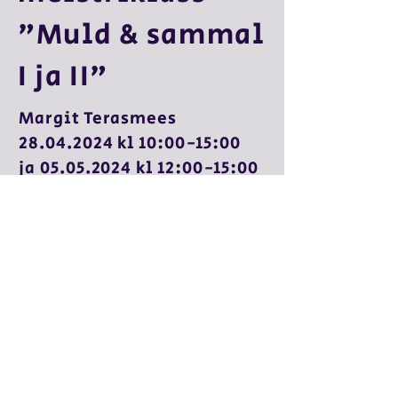
"Muld & sammal
I ja II"
Margit Terasmees
28.04.2024 kl 10:00-15:00
ja 05.05.2024 kl 12:00-15:00
TAKKK kunstikeskus
Paberportselani meistriklass „ Muld ja
sammal“ Hingame looduse rütmis,
teadvustame keskkonda, kus olulised on
süsteemid, kooslused ja sünergia.
Anname materjalile kuju saades
inpiratsiooni muldkattest kui looduslikust
kehast ja sammalde müstilistest rütmidest.
Kasutame seekord tundlikku, kihilist ja õrna
paberportselani.