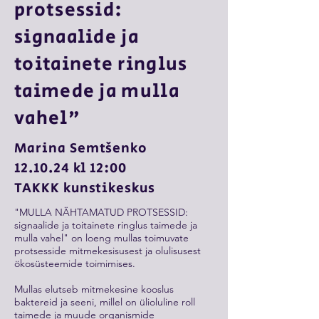
protsessid:
signaalide ja
toitainete ringlus
taimede ja mulla
vahel"
Marina Semtšenko
12.10.24 kl 12:00
TAKKK kunstikeskus
"MULLA NÄHTAMATUD PROTSESSID:
signaalide ja toitainete ringlus taimede ja
mulla vahel" on loeng mullas toimuvate
protsesside mitmekesisusest ja olulisusest
ökosüsteemide toimimises.
Mullas elutseb mitmekesine kooslus
baktereid ja seeni, millel on ülioluline roll
taimede ja muude organismide