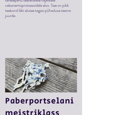
tähelepanu teatavatele vajalikele
vabanemisprotsessidele elus. See on pikk
teekond läbi elutee tagasi pühaduse teema
juurde.
Paberportselani
meistriklass