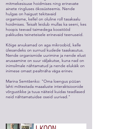
mitmekesisuse hoidmises ning erinevate
ainete ringluses ökosüsteemis. Nende
hulgas on haigust tekitavaid
orgamisme, kellel on oluline roll tasakaalu
hoidmises. Teisalt leidub mullas ka seeni, kes
hoopis teevad taimedega koostööd
pakkudes teineteisele erinevaid teenuseid.
Kõige arvukamad on aga mikroobid, kelle
ülesandeks on surnud kudede taaskasutus.
Nende organismide uurimine ja nende elust
arusaamine on suur väljakutse, kuna nad on
inimsilmale nähtamatud ja nende elukäik on
inimese omast pealtnäha väga erinev.
Marina Semtšenko: "Oma loengus püüan
lahti mõtestada maaaluste interaktsioonide
võrgustikke ja tuua näiteid kuidas teadlased
neid nähtamatuidse oseid uurivad."