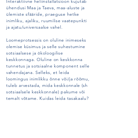
Interaktiivne heliinstallatsioon kujutab
ühendusi Maa ja Taeva, maa-aluste ja
ülemiste sfääride, praeguse hetke
inimliku, ajaliku, ruumilise vaatepunkti
ja ajatu/universaalse vahel.
Loomeprotsessis on oluline inimeseks
olemise küsimus ja selle suhestumine
sotsiaalsese ja ökoloogilise
keskkonnaga. Oluline on keskkonna
tunnetus ja sotsiaalne komponent selle
vahendajana. Selleks, et leida
loomingus inimlikku õnne või/ja rõõmu,
tuleb arvestada, mida keskkonnale (sh
sotsiaalsele keskkonnale) pakume või
temalt võtame. Kuidas leida tasakaalu?